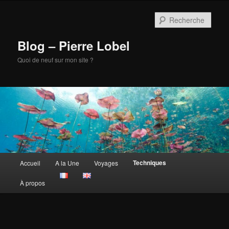
Aller
au
Rech
contenu
principal
Blog – Pierre Lobel
Quoi de neuf sur mon site ?
Menu
Techniques
Accueil
A la Une
Voyages
principal
À propos