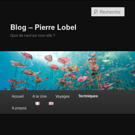
Aller
au
Rech
contenu
principal
Blog – Pierre Lobel
Quoi de neuf sur mon site ?
Menu
Techniques
Accueil
A la Une
Voyages
principal
À propos