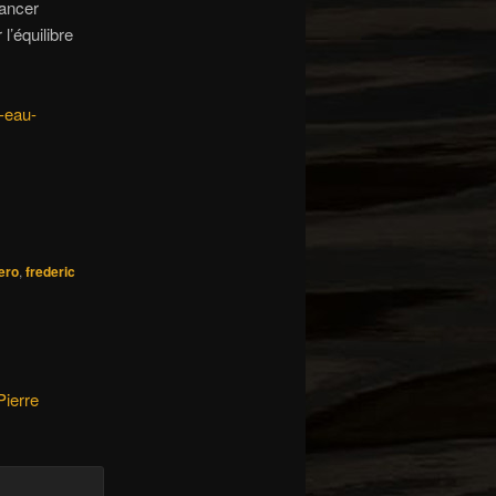
vancer
l’équilibre
-eau-
ero
,
frederic
Pierre