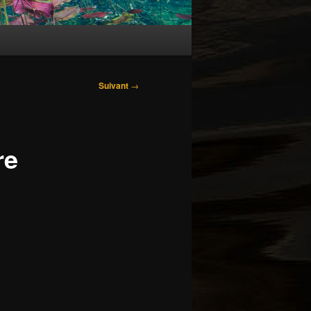
Suivant
→
re