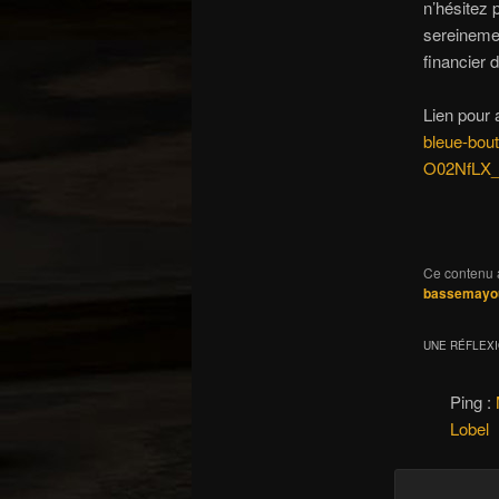
n’hésitez 
sereinemen
financier 
Lien pour 
bleue-bou
O02NfLX
Ce contenu 
bassemayo
UNE RÉFLEX
Ping :
Lobel