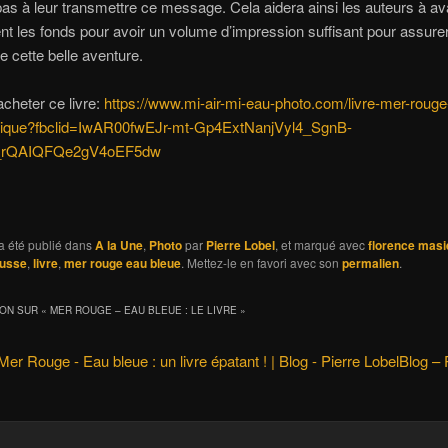
pas à leur transmettre ce message. Cela aidera ainsi les auteurs à a
t les fonds pour avoir un volume d’impression suffisant pour assurer 
de cette belle aventure.
acheter ce livre:
https://www.mi-air-mi-eau-photo.com/livre-mer-rouge
tique?fbclid=IwAR00fwEJr-mt-Gp4ExtNanjVyl4_SgnB-
_rQAIQFQe2gV4oEF5dw
a été publié dans
A la Une
,
Photo
par
Pierre Lobel
, et marqué avec
florence masi
usse
,
livre
,
mer rouge eau bleue
. Mettez-le en favori avec son
permalien
.
ION SUR «
MER ROUGE – EAU BLEUE : LE LIVRE
»
Mer Rouge - Eau bleue : un livre épatant ! | Blog - Pierre LobelBlog – 