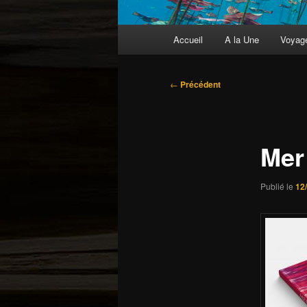
Menu
Accueil
A la Une
Voyag
principal
Navigation
←
Précédent
des
articles
Mer 
Publié le
12