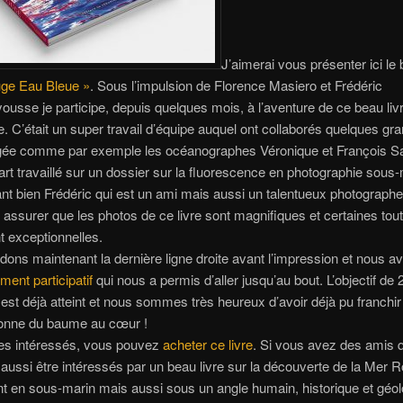
J’aimerai vous présenter ici le 
ge Eau Bleue »
. Sous l’impulsion de Florence Masiero et Frédéric
sse je participe, depuis quelques mois, à l’aventure de ce beau livr
 C’était un super travail d’équipe auquel ont collaborés quelques g
ngée comme par exemple les océanographes Véronique et François Sa
rt travaillé sur un dossier sur la fluorescence en photographie sous-
t bien Frédéric qui est un ami mais aussi un talentueux photographe 
assurer que les photos de ce livre sont magnifiques et certaines tout
 exceptionnelles.
ons maintenant la dernière ligne droite avant l’impression et nous a
ment participatif
qui nous a permis d’aller jusqu’au bout. L’objectif de 
est déjà atteint et nous sommes très heureux d’avoir déjà pu franchir
onne du baume au cœur !
tes intéressés, vous pouvez
acheter ce livre
. Si vous avez des amis q
 aussi être intéressés par un beau livre sur la découverte de la Mer 
 en sous-marin mais aussi sous un angle humain, historique et géol