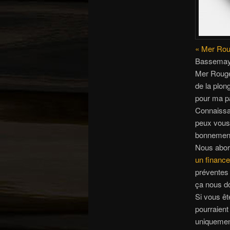
« Mer Rou
Bassemayou
Mer Rouge.
de la plo
pour ma pa
Connaissan
peux vous 
bonnement
Nous abord
un finance
préventes 
ça nous d
Si vous ê
pourraient
uniquement