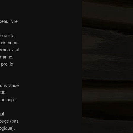
beau livre
e sur la
rands noms
rano. J’ai
marine.
pro, je
vons lancé
200
 ce cap :
ui
Rouge (pas
ogique),