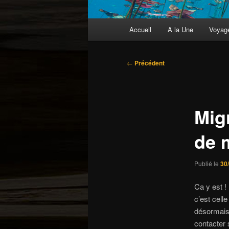
Menu
Accueil
A la Une
Voyag
principal
Navigation
←
Précédent
des
articles
Mig
de 
Publié le
30
Ca y est !
c’est celle
désormais 
contacter