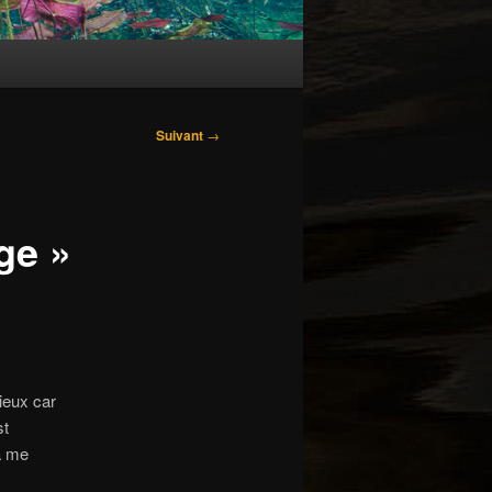
Suivant
→
ge »
ieux car
st
à me