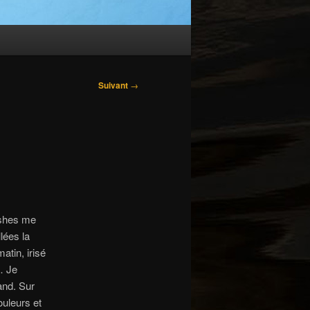
Suivant
→
ashes me
lées la
atin, irisé
… Je
and. Sur
ouleurs et