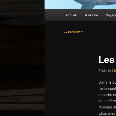
Menu
Accueil
A la Une
Voyag
principal
Navigation
←
Précédent
des
articles
Les
Publié le
01
Dans le b
reviennent
superbe cr
de lumière
repense a
Elba, mes s