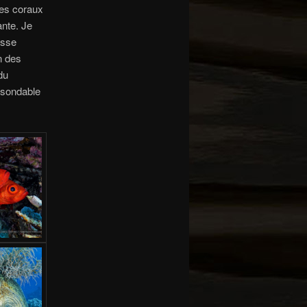
des coraux
ante. Je
asse
n des
du
insondable