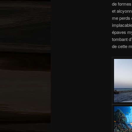
de formes
et alcyonn
me perds d
implacable
épaves mys
tombant d’
de cette m