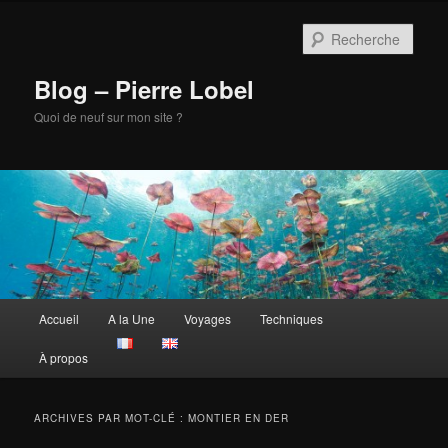
Aller
Aller
au
au
Rech
contenu
contenu
principal
secondaire
Blog – Pierre Lobel
Quoi de neuf sur mon site ?
Menu
Accueil
A la Une
Voyages
Techniques
principal
À propos
ARCHIVES PAR MOT-CLÉ :
MONTIER EN DER