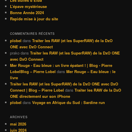
Les bulles d’Elba
c
L’épave mystérieuse
h
Bonne Année 2024
e
Rapide mise à jour du site
COMMENTAIRES RÉCENTS
plobel
dans
Traiter les RAW (et les SuperRAW) de la DxO
ONE avec DxO Connect
prako
dans
Traiter les RAW (et les SuperRAW) de la DxO ONE
avec DxO Connect
Mer Rouge - Eau bleue : un livre épatant ! | Blog - Pierre
LobelBlog – Pierre Lobel
dans
Mer Rouge – Eau bleue : le
livre
Traiter les RAW (et les SuperRAW) de la DxO ONE avec DxO
Connect | Blog – Pierre Lobel
dans
Traiter les RAW de la DxO
ONE directement sur son iPhone
plobel
dans
Voyage en Afrique du Sud : Sardine run
ARCHIVES
mai 2026
juin 2024