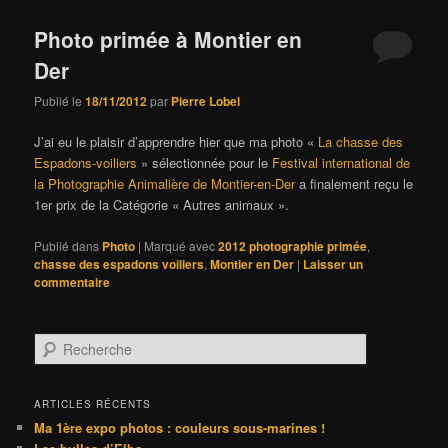
Photo primée à Montier en
Der
Publié le
18/11/2012
par
Pierre Lobel
J’ai eu le plaisir d’apprendre hier que ma photo «
La chasse des
Espadons-voiliers
» sélectionnée pour le
Festival international de
la Photographie Animalière de Montier-en-Der
a finalement reçu le
1er prix de la Catégorie « Autres animaux ».
Publié dans
Photo
|
Marqué avec
2012 photographie primée
,
chasse des espadons voiliers
,
Montier en Der
|
Laisser un
commentaire
R
e
c
h
ARTICLES RÉCENTS
e
Ma 1ère expo photos : couleurs sous-marines !
r