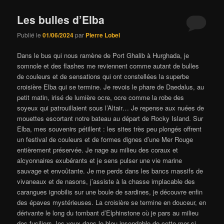
Les bulles d’Elba
Publié le
01/06/2024
par
Pierre Lobel
Dans le bus qui nous ramène de Port Ghalib à Hurghada, je
somnole et des flashes me reviennent comme autant de bulles
de couleurs et de sensations qui ont constellées la superbe
croisière Elba qui se termine. Je revois le phare de Daedalus, au
petit matin, irisé de lumière ocre, ocre comme la robe des
soyeux qui patrouillaient sous l’Altair… Je repense aux nuées de
mouettes escortant notre bateau au départ de Rocky Island. Sur
Elba, mes souvenirs pétillent : les sites très peu plongés offrent
un festival de couleurs et de formes dignes d’une Mer Rouge
entièrement préservée. Je nage au milieu des coraux et
alcyonnaires exubérants et je sens pulser une vie marine
sauvage et envoûtante. Je me perds dans les bancs massifs de
vivaneaux et de nasons, j’assiste à la chasse implacable des
carangues ignobilis sur une boule de sardines, je découvre enfin
des épaves mystérieuses. La croisière se termine en douceur, en
dérivante le long du tombant d’Elphinstone où je pars au milieu
des fusiliers, les yeux dans le bleu insondable de cette mer si