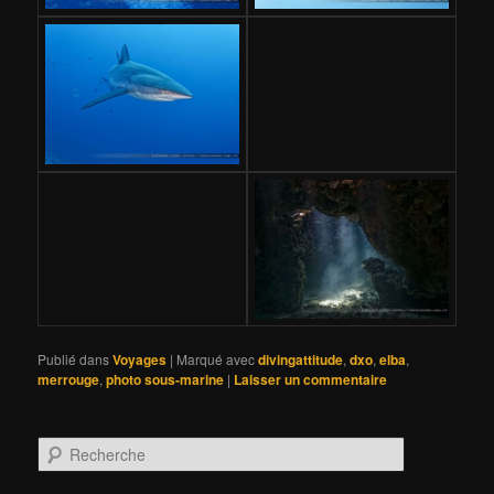
Publié dans
Voyages
|
Marqué avec
divingattitude
,
dxo
,
elba
,
merrouge
,
photo sous-marine
|
Laisser un commentaire
R
e
c