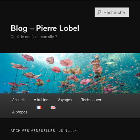
Aller
Aller
au
au
Rech
contenu
contenu
principal
secondaire
Blog – Pierre Lobel
Quoi de neuf sur mon site ?
Menu
Accueil
A la Une
Voyages
Techniques
principal
À propos
ARCHIVES MENSUELLES :
JUIN 2024