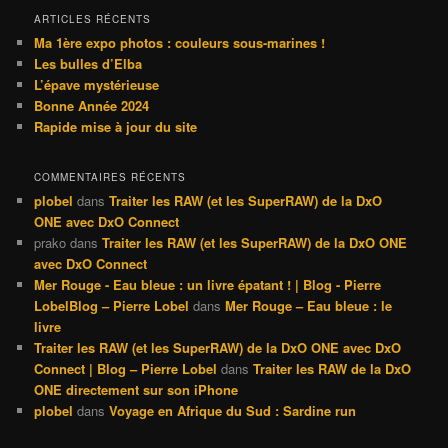
h
ARTICLES RÉCENTS
e
Ma 1ère expo photos : couleurs sous-marines !
r
Les bulles d’Elba
c
L’épave mystérieuse
h
Bonne Année 2024
e
Rapide mise à jour du site
COMMENTAIRES RÉCENTS
plobel
dans
Traiter les RAW (et les SuperRAW) de la DxO
ONE avec DxO Connect
prako
dans
Traiter les RAW (et les SuperRAW) de la DxO ONE
avec DxO Connect
Mer Rouge - Eau bleue : un livre épatant ! | Blog - Pierre
LobelBlog – Pierre Lobel
dans
Mer Rouge – Eau bleue : le
livre
Traiter les RAW (et les SuperRAW) de la DxO ONE avec DxO
Connect | Blog – Pierre Lobel
dans
Traiter les RAW de la DxO
ONE directement sur son iPhone
plobel
dans
Voyage en Afrique du Sud : Sardine run