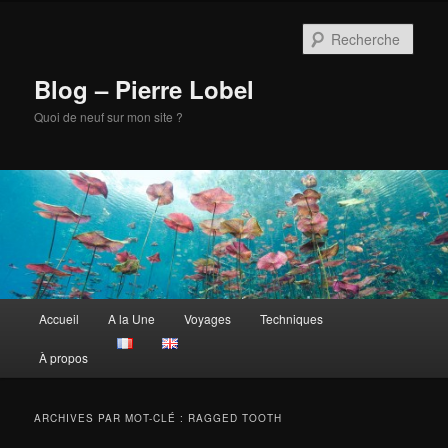
Aller
Aller
au
au
Rech
contenu
contenu
principal
secondaire
Blog – Pierre Lobel
Quoi de neuf sur mon site ?
Menu
Accueil
A la Une
Voyages
Techniques
principal
À propos
ARCHIVES PAR MOT-CLÉ :
RAGGED TOOTH