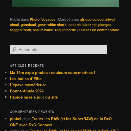
Publié dans
Photo
,
Voyages
|
Marqué avec
afrique du sud
,
aliwal
shoal
,
gansbaai
,
great white shark
,
oceanic black tip
,
plongee
,
ragged tooth
,
requin blanc
,
requin borde
|
Laisser un commentaire
R
e
c
h
ARTICLES RÉCENTS
e
Ma 1ère expo photos : couleurs sous-marines !
r
Les bulles d’Elba
c
L’épave mystérieuse
h
Bonne Année 2024
e
Rapide mise à jour du site
COMMENTAIRES RÉCENTS
plobel
dans
Traiter les RAW (et les SuperRAW) de la DxO
ONE avec DxO Connect
prako
dans
Traiter les RAW (et les SuperRAW) de la DxO ONE