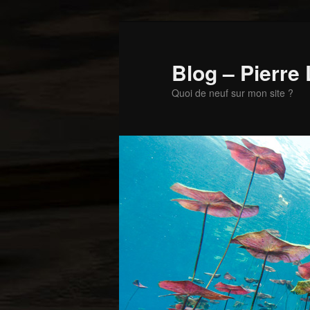
Aller
Aller
au
au
contenu
contenu
Blog – Pierre
principal
secondaire
Quoi de neuf sur mon site ?