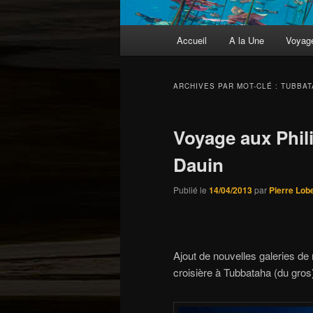
Menu
Accueil
A la Une
Voyag
principal
ARCHIVES PAR MOT-CLÉ :
TUBBAT
Voyage aux Phil
Dauin
Publié le
14/04/2013
par
Pierre Lob
Ajout de nouvelles galeries de
croisière à Tubbataha (du gros)