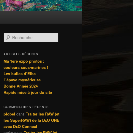
R
e
c
h
ARTICLES RÉCENTS
e
Ma 1ère expo photos :
r
couleurs sous-marines !
c
Les bulles d’Elba
h
L’épave mystérieuse
e
Bonne Année 2024
Rapide mise à jour du site
COMMENTAIRES RÉCENTS
plobel
dans
Traiter les RAW (et
les SuperRAW) de la DxO ONE
avec DxO Connect
prako
dans
Traiter les RAW (et