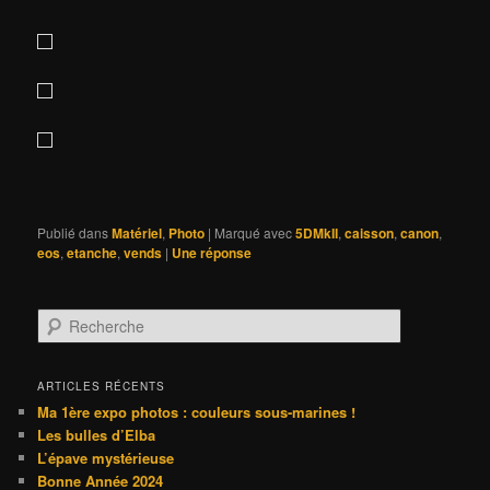
Publié dans
Matériel
,
Photo
|
Marqué avec
5DMkII
,
caisson
,
canon
,
eos
,
etanche
,
vends
|
Une
réponse
R
e
c
h
ARTICLES RÉCENTS
e
Ma 1ère expo photos : couleurs sous-marines !
r
Les bulles d’Elba
c
L’épave mystérieuse
h
Bonne Année 2024
e