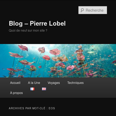
Aller
Aller
au
au
Rech
contenu
contenu
principal
secondaire
Blog – Pierre Lobel
Quoi de neuf sur mon site ?
Menu
Accueil
A la Une
Voyages
Techniques
principal
À propos
ARCHIVES PAR MOT-CLÉ :
EOS