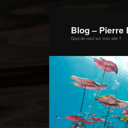
Aller
Aller
au
au
contenu
contenu
Blog – Pierre
principal
secondaire
Quoi de neuf sur mon site ?