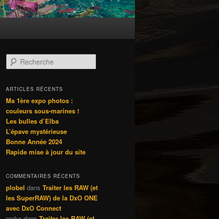
R
e
c
h
ARTICLES RÉCENTS
e
Ma 1ère expo photos :
r
couleurs sous-marines !
c
Les bulles d’Elba
h
L’épave mystérieuse
e
Bonne Année 2024
Rapide mise à jour du site
COMMENTAIRES RÉCENTS
plobel
dans
Traiter les RAW (et
les SuperRAW) de la DxO ONE
avec DxO Connect
prako
dans
Traiter les RAW (et