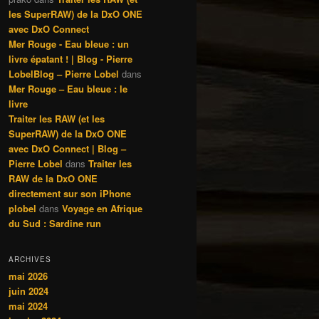
les SuperRAW) de la DxO ONE
avec DxO Connect
Mer Rouge - Eau bleue : un
livre épatant ! | Blog - Pierre
LobelBlog – Pierre Lobel
dans
Mer Rouge – Eau bleue : le
livre
Traiter les RAW (et les
SuperRAW) de la DxO ONE
avec DxO Connect | Blog –
Pierre Lobel
dans
Traiter les
RAW de la DxO ONE
directement sur son iPhone
plobel
dans
Voyage en Afrique
du Sud : Sardine run
ARCHIVES
mai 2026
juin 2024
mai 2024