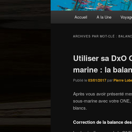
Menu
Accueil
A la Une
Voyag
principal
ARCHIVES PAR MOT-CLÉ :
BALANC
Utiliser sa DxO
marine : la bala
Publié le
03/01/2017
par
Pierre Lob
Après vous avoir présenté mes 
sous-marine avec votre ONE, je
blancs.
Correction de la balance des