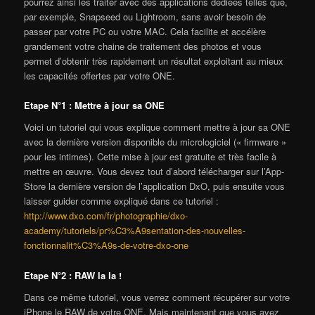
pourrez ainsi les traiter avec des applications dédiées telles que,
par exemple, Snapseed ou Lightroom, sans avoir besoin de
passer par votre PC ou votre MAC. Cela facilite et accélère
grandement votre chaine de traitement des photos et vous
permet d’obtenir très rapidement un résultat exploitant au mieux
les capacités offertes par votre ONE.
Etape N°1 : Mettre à jour sa ONE
Voici un tutoriel qui vous explique comment mettre à jour sa ONE
avec la dernière version disponible du micrologiciel (« firmware »
pour les intimes). Cette mise à jour est gratuite et très facile à
mettre en œuvre. Vous devez tout d’abord télécharger sur l’App-
Store la dernière version de l’application DxO, puis ensuite vous
laisser guider comme expliqué dans ce tutoriel :
http://www.dxo.com/fr/photographie/dxo-
academy/tutoriels/pr%C3%A9sentation-des-nouvelles-
fonctionnalit%C3%A9s-de-votre-dxo-one
Etape N°2 : RAW la la !
Dans ce même tutoriel, vous verrez comment récupérer sur votre
iPhone le RAW de votre ONE. Mais maintenant que vous avez