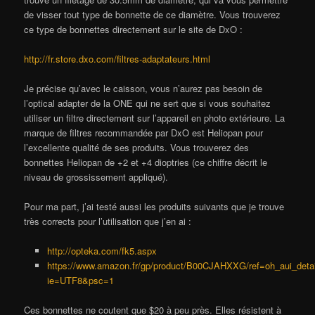
de visser tout type de bonnette de ce diamètre. Vous trouverez
ce type de bonnettes directement sur le site de DxO :
http://fr.store.dxo.com/filtres-adaptateurs.html
Je précise qu’avec le caisson, vous n’aurez pas besoin de
l’optical adapter de la ONE qui ne sert que si vous souhaitez
utiliser un filtre directement sur l’appareil en photo extérieure. La
marque de filtres recommandée par DxO est Heliopan pour
l’excellente qualité de ses produits. Vous trouverez des
bonnettes Heliopan de +2 et +4 dioptries (ce chiffre décrit le
niveau de grossissement appliqué).
Pour ma part, j’ai testé aussi les produits suivants que je trouve
très corrects pour l’utilisation que j’en ai :
http://opteka.com/fk5.aspx
https://www.amazon.fr/gp/product/B00CJAHXXG/ref=oh_aui_deta
ie=UTF8&psc=1
Ces bonnettes ne coutent que $20 à peu près. Elles résistent à