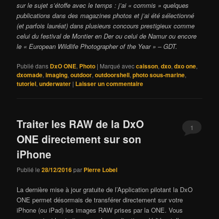
sur le sujet s’étoffe avec le temps : j’ai « commis » quelques
publications dans des magazines photos et j’ai été sélectionné
(et parfois lauréat) dans plusieurs concours prestigieux comme
celui du festival de Montier en Der ou celui de Namur ou encore
le « European Wildlife Photographer of the Year » – GDT.
Publié dans
DxO ONE
,
Photo
|
Marqué avec
caisson
,
dxo
,
dxo one
,
dxomade
,
imaging
,
outdoor
,
outdoorshell
,
photo sous-marine
,
tutoriel
,
underwater
|
Laisser un commentaire
Traiter les RAW de la DxO
1
ONE directement sur son
iPhone
Publié le
28/12/2016
par
Pierre Lobel
La dernière mise à jour gratuite de l’Application pilotant la DxO
ONE permet désormais de transférer directement sur votre
iPhone (ou iPad) les images RAW prises par la ONE. Vous