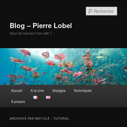
Aller
Aller
au
au
Rech
contenu
contenu
principal
secondaire
Blog – Pierre Lobel
Quoi de neuf sur mon site ?
Menu
Accueil
A la Une
Voyages
Techniques
principal
À propos
ARCHIVES PAR MOT-CLÉ :
TUTORIEL