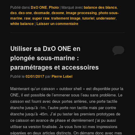
Publié dans
DxO ONE
,
Photo
|
Marqué avec
balance des blancs
,
dxo
,
dxo one
,
dxomade
,
dxoone
,
image processing
,
photo sous-
marine
,
raw
,
super raw
,
traitement image
,
tutoriel
,
underwater
,
white balance
|
Laisser un commentaire
Utiliser sa DxO ONE en
plongée sous-marine :
paramétrages et accessoires
Publié le
02/01/2017
par
Pierre Lobel
Maintenant qu’un caisson « outdoor shell » est disponible pour la
ONE, il est possible de l’emmener sous l’eau sans problème. Le
caisson est fourni avec deux portes arrières, une porte tactile
étanche jusqu’à -1m, l’autre porte non tactile mais par contre
étanche jusqu’à -45m. J’ai pu tester les premiers prototypes de
ce caisson en avance de phase et dernièrement j’ai pu aussi
utiliser sa version finalisée. Je vous livre ici mes impressions
séparées en deux articles distincts. On démarre donc avec mes