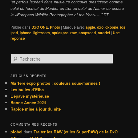
(et parfois lauréat) dans plusieurs concours prestigieux comme
celui du festival de Montier en Der ou celui de Namur ou encore
le «European Wildlife Photographer of the Year» – GDT.
Publié dans
DxO ONE
,
Photo
|
Marqué avec
apple
,
dxo
,
dxoone
,
ios
,
ipad
,
iphone
,
lightroom
,
opticspro
,
raw
,
snapseed
,
tutoriel
|
Une
réponse
R
e
c
h
ARTICLES RÉCENTS
e
Ma 1ère expo photos : couleurs sous-marines !
r
Les bulles d’Elba
c
L’épave mystérieuse
h
Bonne Année 2024
e
Rapide mise à jour du site
COMMENTAIRES RÉCENTS
plobel
dans
Traiter les RAW (et les SuperRAW) de la DxO